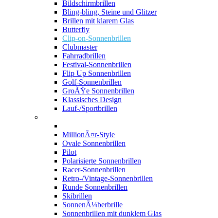
Bildschirmbrillen
Bling-bling, Steine und Glitzer
Brillen mit klarem Glas
Butterfly
Clip-on-Sonnenbrillen
Clubmaster
Fahrradbrillen
Festival-Sonnenbrillen
Flip Up Sonnenbrillen
Golf-Sonnenbrillen
GroÃŸe Sonnenbrillen
Klassisches Design
Lauf-/Sportbrillen
MillionÃ¤r-Style
Ovale Sonnenbrillen
Pilot
Polarisierte Sonnenbrillen
Racer-Sonnenbrillen
Retro-/Vintage-Sonnenbrillen
Runde Sonnenbrillen
Skibrillen
SonnenÃ¼berbrille
Sonnenbrillen mit dunklem Glas