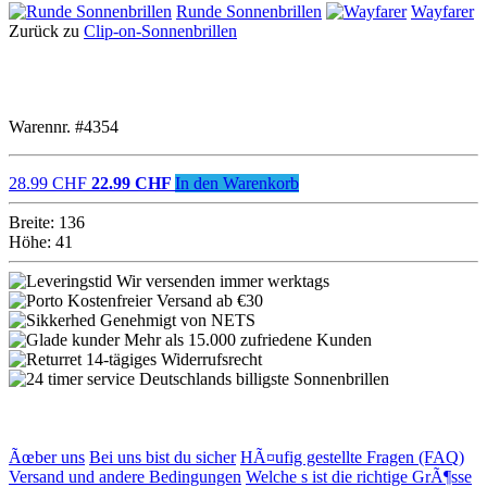
Runde Sonnenbrillen
Wayfarer
Zurück zu
Clip-on-Sonnenbrillen
Warennr. #4354
28.99 CHF
22.99 CHF
In den Warenkorb
Breite: 136
Höhe: 41
Wir versenden immer werktags
Kostenfreier Versand ab €30
Genehmigt von NETS
Mehr als 15.000 zufriedene Kunden
14-tägiges Widerrufsrecht
Deutschlands billigste Sonnenbrillen
Ãœber uns
Bei uns bist du sicher
HÃ¤ufig gestellte Fragen (FAQ)
Versand und andere Bedingungen
Welche s ist die richtige GrÃ¶sse