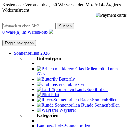
Kostenloser Versand ab â‚¬30
Wir versenden Mo-Fr
14-tÃ¤giges
Widerrufsrecht
Suchen
0 Ware(n) im Warenkorb
Toggle navigation
Sonnenbrillen 2026
Brillentypen
Brillen mit klarem
Glas
Butterfly
Clubmaster
Lauf-/Sportbrillen
Pilot
Racer-Sonnenbrillen
Runde Sonnenbrillen
Wayfarer
Kategorien
Bambus-/Holz-Sonnenbrillen