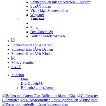
Sonnenbrillen mit gefÃ¤rbten GlÃ¤sern
SpaÃŸbrillen
Viereckige Sonnenbrillen
Wayfarer
Zubehör
Etuis
Div. ZubehÃ¶r
BrillenbÃ¤nder/-ketten
Sonnenbrillen fÃ¼r Herren
Sonnenbrillen fÃ¼r Damen
Sonnenbrillen fÃ¼r Kinder
Meistverkaufte
SALE
Zubehör
Etuis
Div. ZubehÃ¶r
BrillenbÃ¤nder/-ketten
Brillen mit klarem Glas
Clubmaster
Lauf-/Sportbrillen
Pilot
Racer-Sonnenbrillen