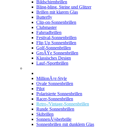
Bildschirmbrillen
Bling-bling, Steine und Glitzer
Brillen mit klarem Glas
Butterfly
Clip-on-Sonnenbrillen
Clubmaster
Fahrradbrillen
Festival-Sonnenbrillen
Flip Up Sonnenbrillen
Golf-Sonnenbrillen
GroÃŸe Sonnenbrillen
Klassisches Design
Lauf-/Sportbrillen
MillionÃ¤r-Style
Ovale Sonnenbrillen
Pilot
Polarisierte Sonnenbrillen
Racer-Sonnenbrillen
Retro-/Vintage-Sonnenbrillen
Runde Sonnenbrillen
Skibrillen
SonnenÃ¼berbrille
Sonnenbrillen mit dunklem Glas