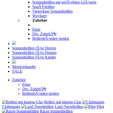
Sonnenbrillen mit gefÃ¤rbten GlÃ¤sern
SpaÃŸbrillen
Viereckige Sonnenbrillen
Wayfarer
Zubehör
Etuis
Div. ZubehÃ¶r
BrillenbÃ¤nder/-ketten
Sonnenbrillen fÃ¼r Herren
Sonnenbrillen fÃ¼r Damen
Sonnenbrillen fÃ¼r Kinder
Meistverkaufte
SALE
Zubehör
Etuis
Div. ZubehÃ¶r
BrillenbÃ¤nder/-ketten
Brillen mit klarem Glas
Clubmaster
Lauf-/Sportbrillen
Pilot
Racer-Sonnenbrillen