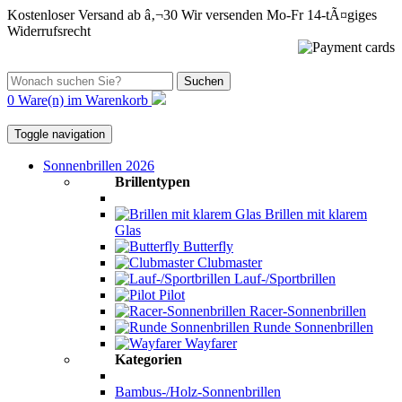
Kostenloser Versand ab â‚¬30
Wir versenden Mo-Fr
14-tÃ¤giges
Widerrufsrecht
Suchen
0 Ware(n) im Warenkorb
Toggle navigation
Sonnenbrillen 2026
Brillentypen
Brillen mit klarem
Glas
Butterfly
Clubmaster
Lauf-/Sportbrillen
Pilot
Racer-Sonnenbrillen
Runde Sonnenbrillen
Wayfarer
Kategorien
Bambus-/Holz-Sonnenbrillen