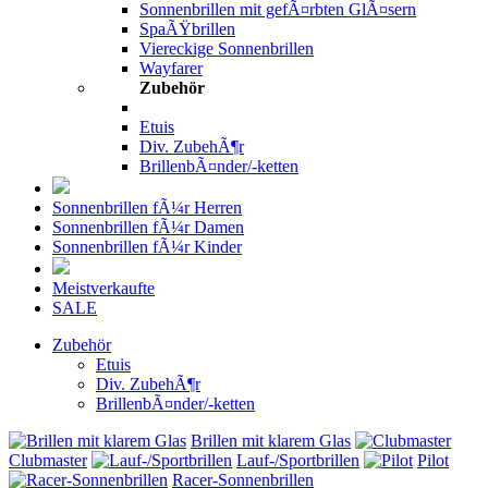
Sonnenbrillen mit gefÃ¤rbten GlÃ¤sern
SpaÃŸbrillen
Viereckige Sonnenbrillen
Wayfarer
Zubehör
Etuis
Div. ZubehÃ¶r
BrillenbÃ¤nder/-ketten
Sonnenbrillen fÃ¼r Herren
Sonnenbrillen fÃ¼r Damen
Sonnenbrillen fÃ¼r Kinder
Meistverkaufte
SALE
Zubehör
Etuis
Div. ZubehÃ¶r
BrillenbÃ¤nder/-ketten
Brillen mit klarem Glas
Clubmaster
Lauf-/Sportbrillen
Pilot
Racer-Sonnenbrillen