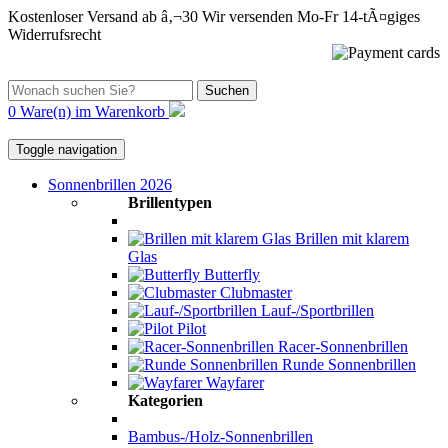
Kostenloser Versand ab â‚¬30
Wir versenden Mo-Fr
14-tÃ¤giges
Widerrufsrecht
Suchen
0 Ware(n) im Warenkorb
Toggle navigation
Sonnenbrillen 2026
Brillentypen
Brillen mit klarem
Glas
Butterfly
Clubmaster
Lauf-/Sportbrillen
Pilot
Racer-Sonnenbrillen
Runde Sonnenbrillen
Wayfarer
Kategorien
Bambus-/Holz-Sonnenbrillen