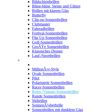
Bildschirmbrillen
Bling-bling, Steine und Glitzer
Brillen mit klarem Glas
Butterfly
Clip-on-Sonnenbrillen
Clubmaster
Fahrradbrillen
Festival-Sonnenbrillen
Flip Up Sonnenbrillen
Golf-Sonnenbrillen
GroÃŸe Sonnenbrillen
Klassisches Design
Lauf-/Sportbrillen
MillionÃ¤r-Style
Ovale Sonnenbrillen
Pilot
Polarisierte Sonnenbrillen
Racer-Sonnenbrillen
Retro-/Vintage-Sonnenbrillen
Runde Sonnenbrillen
Skibrillen
SonnenÃ¼berbrille
Sonnenbrillen mit dunklem Glas