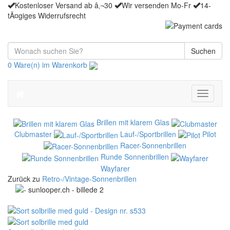
Kostenloser Versand ab â‚¬30
Wir versenden Mo-Fr
14-
tÃ¤giges Widerrufsrecht
Suchen
0 Ware(n) im Warenkorb
Toggle
navigati
Brillen mit klarem Glas
Clubmaster
Lauf-/Sportbrillen
Pilot
Racer-Sonnenbrillen
Runde Sonnenbrillen
Wayfarer
Zurück zu
Retro-/Vintage-Sonnenbrillen