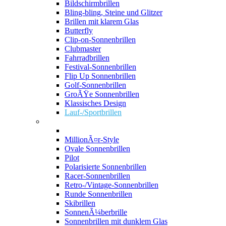
Bildschirmbrillen
Bling-bling, Steine und Glitzer
Brillen mit klarem Glas
Butterfly
Clip-on-Sonnenbrillen
Clubmaster
Fahrradbrillen
Festival-Sonnenbrillen
Flip Up Sonnenbrillen
Golf-Sonnenbrillen
GroÃŸe Sonnenbrillen
Klassisches Design
Lauf-/Sportbrillen
MillionÃ¤r-Style
Ovale Sonnenbrillen
Pilot
Polarisierte Sonnenbrillen
Racer-Sonnenbrillen
Retro-/Vintage-Sonnenbrillen
Runde Sonnenbrillen
Skibrillen
SonnenÃ¼berbrille
Sonnenbrillen mit dunklem Glas