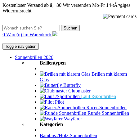
Kostenloser Versand ab â‚¬30
Wir versenden Mo-Fr
14-tÃ¤giges
Widerrufsrecht
Suchen
0 Ware(n) im Warenkorb
Toggle navigation
Sonnenbrillen 2026
Brillentypen
Brillen mit klarem
Glas
Butterfly
Clubmaster
Lauf-/Sportbrillen
Pilot
Racer-Sonnenbrillen
Runde Sonnenbrillen
Wayfarer
Kategorien
Bambus-/Holz-Sonnenbrillen