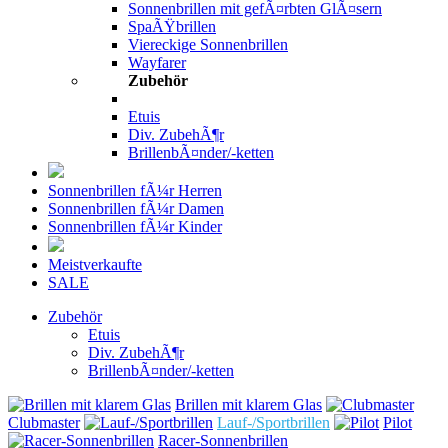
Sonnenbrillen mit gefÃ¤rbten GlÃ¤sern
SpaÃŸbrillen
Viereckige Sonnenbrillen
Wayfarer
Zubehör
Etuis
Div. ZubehÃ¶r
BrillenbÃ¤nder/-ketten
Sonnenbrillen fÃ¼r Herren
Sonnenbrillen fÃ¼r Damen
Sonnenbrillen fÃ¼r Kinder
Meistverkaufte
SALE
Zubehör
Etuis
Div. ZubehÃ¶r
BrillenbÃ¤nder/-ketten
Brillen mit klarem Glas
Clubmaster
Lauf-/Sportbrillen
Pilot
Racer-Sonnenbrillen