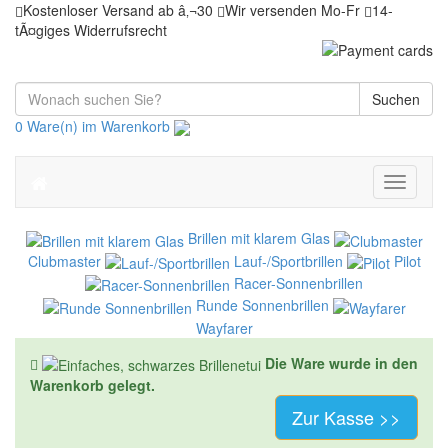
Kostenloser Versand ab â‚¬30
Wir versenden Mo-Fr
14-
tÃ¤giges Widerrufsrecht
Suchen
0 Ware(n) im Warenkorb
Toggle
navigati
Brillen mit klarem Glas
Clubmaster
Lauf-/Sportbrillen
Pilot
Racer-Sonnenbrillen
Runde Sonnenbrillen
Wayfarer
Die Ware wurde in den
Warenkorb gelegt.
Zur Kasse >>