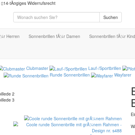
14-tÃ¤giges Widerrufsrecht
Suchen
Ã¼r Herren
Sonnenbrillen fÃ¼r Damen
Sonnenbrillen fÃ¼r Kin
Clubmaster
Lauf-/Sportbrillen
Runde Sonnenbrillen
Wayfarer
Ei
W