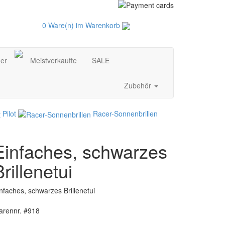
0 Ware(n) im Warenkorb
der
Meistverkaufte
SALE
Zubehör
Pilot
Racer-Sonnenbrillen
Einfaches, schwarzes
Brillenetui
nfaches, schwarzes Brillenetui
arennr. #918