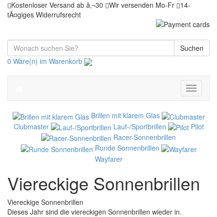
Kostenloser Versand ab â‚¬30
Wir versenden Mo-Fr
14-
tÃ¤giges Widerrufsrecht
Suchen
0 Ware(n) im Warenkorb
Toggle
navigati
Brillen mit klarem Glas
Clubmaster
Lauf-/Sportbrillen
Pilot
Racer-Sonnenbrillen
Runde Sonnenbrillen
Wayfarer
Viereckige Sonnenbrillen
Viereckige Sonnenbrillen
Dieses Jahr sind die viereckigen Sonnenbrillen wieder in.